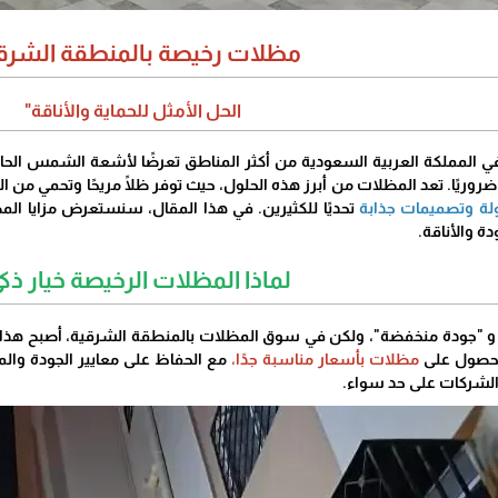
مظلات رخيصة بالمنطقة الشرقي
الحل الأمثل للحماية والأناقة"
ي المملكة العربية السعودية من أكثر المناطق تعرضًا لأشعة الشمس الحارقة
روريًا. تعد المظلات من أبرز هذه الحلول، حيث توفر ظلًا مريحًا وتحمي من 
لة وتصميمات جذابة
تحديًا للكثيرين. في هذا المقال، سنستعرض مزايا ا
دة والأناقة.
لماذا المظلات الرخيصة خيار ذك
و "جودة منخفضة"، ولكن في سوق المظلات بالمنطقة الشرقية، أصبح هذا ال
الحصول على
مظلات بأسعار مناسبة جدًا،
مع الحفاظ على معايير الجودة والم
د والشركات على حد سواء.