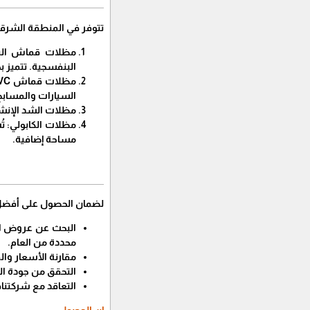
​تتوفر في المنطقة الشرقي
​مظلات قماش البو
البنفسجية. تتميز ب
السيارات والمسابح
​مظلات الشد الإنش
​مظلات الكابولي: 
مساحة إضافية.
​لضمان الحصول على أفضل 
​البحث عن عروض ا
محددة من العام.
​مقارنة الأسعار و
​التحقق من جودة ا
​التعاقد مع شركتن