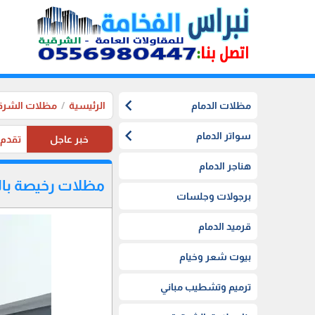
chevron_left
مظلات الدمام
الرئيسية
مظلات الشرق
chevron_left
سواتر الدمام
خبر عاجل
تقدم موسستنا تخفيضات 20%
هناجر الدمام
مظلات رخيصة بال
برجولات وجلسات
قرميد الدمام
بيوت شعر وخيام
ترميم وتشطيب مباني