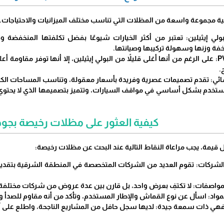
ة مجموعة واسعة من المظلات التي تناسب مختلف الميزانيات والاحتياجات. من
لي إيثيلين: تعتبر من أكثر الخيارات شيوعًا بفضل تكلفتها المنخفضة
خفة وزنها وسهولة تركيبها وصيانتها.
​مظلات قماش PVC: على الرغم من أنها أغلى قليلاً من البولي إيثيلين، إلا أنها توفر 
.
ائي: تقدم تصميمات عصرية وفريدة بأسعار معقولة، وتناسب المساحات الكبي
تُستخدم بشكل أساسي في مواقف السيارات، وتتميز بتصميمها الذي لا يحتو
​كيفية العثور على مظلات رخيصة بجود
قيمة، يجب مراعاة النقاط التالية عند البحث عن مظلات رخيصة:
لشركات: تقوم العديد من الشركات المتخصصة في المنطقة الشرقية بتقد
المواصفات: لا تكتفِ بعرض واحد، بل قارن بين عدة عروض من شركات مختلفة
لمواد: اسأل عن نوع القماش والإطار المستخدم، وتأكد من أنه مقاوم للصدأ و
افهي ذات سمعة جيدة: لديها سجل حافل من المشاريع الناجحة، واطلع على آرا