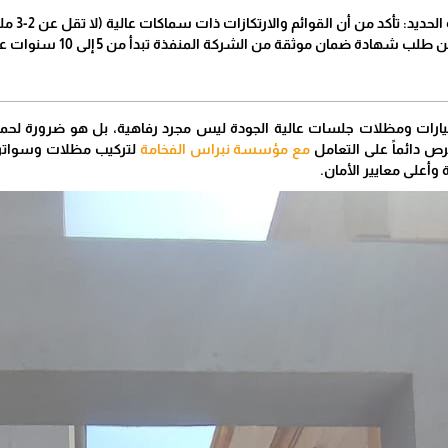
من أن القوائم والارتكازات ذات سماكات عالية (لا تقل عن 2-3 ملم) لضمان ثبات المظلة أثناء الرياح القوية والعواصف الرملية.
هادة ضمان موثقة من الشركة المنفذة تبدأ من 5 إلى 10 سنوات على أعمال التركيب والقماش.
ارات ومظلات جلسات عالية الجودة ليس مجرد رفاهية، بل هو ضرورة لحما
ص دائماً على التعامل
مع مؤسسة نبراس الفخامة
لتركيب مظلات وسوات
أعلى معايير الأمان.