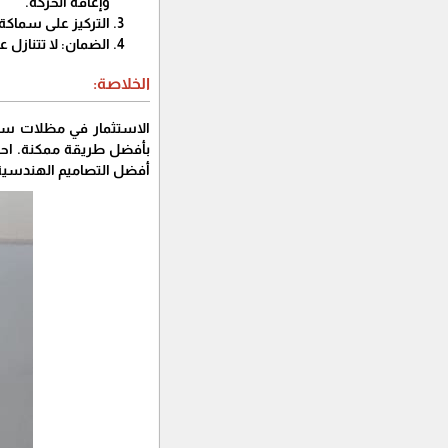
وإعاقة الحركة.
​التركيز على سماكة الحديد: تأكد 
​الضمان: لا تتنازل عن طلب ش
​الخلاصة:
​الاستثمار في مظلات سي
بأفضل طريقة ممكنة. احر
أفضل التصاميم الهندسية و