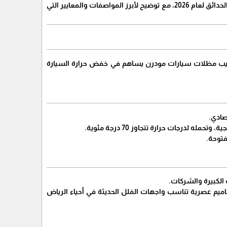
​في هذا الدليل الشامل، نستعرض معكم أفضل أنواع مظلات السيارات والمظلات الخاصة بالجلسات والحدائق لعام 2026، مع توضيح لأبرز المواصفات والمعايير التي
رات في الخليج لتلف الطلاء الداخلي والخارجي بسبب الأشعة فوق البنفسجية (UV). تركيب مظلات سيارات مودرن يساهم في خفض حرارة السيارة
صادي.
فتوحة.
 الكبيرة والشركات.
صاميم عصرية تناسب واجهات الفلل الحديثة في أحياء الرياض