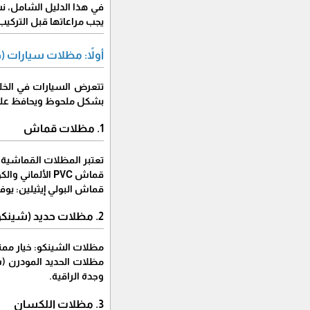
يجب مراعاتها قبل التركيب
أولاً: مظلات سيارات (
بشكل ملحوظ ويحافظ على
​1. مظلات قماش
​تعتبر المظلات القماشية 
​قماش PVC الألماني والكوري: يتميز بمقاومته العالية للحرائق، وعزله التام للمياه والأشعة الفوق بنفسجية، وتحمله لدرجات حرارة تتجاوز 70 درجة مئوية.
​قماش البولي إيثيلين: يو
​2. مظلات حديد (شينكو ومودرن)
​مظلات الشينكو: خيار ممتا
​مظلات الحديد المودرن (ش
وجدة الراقية.
​3. مظلات اللكسان