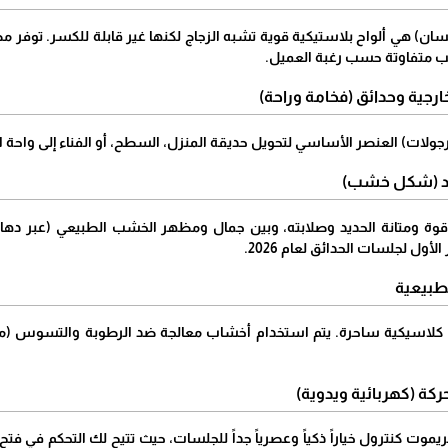
كسان) هي ألواح بلاستيكية قوية تشبه الزجاج لكنها غير قابلة للكسر. توفر مظل
ب متفاوتة حسب رغبة العميل.
ارجية وحدائق (فخامة وراحة)
جولات) العنصر الأساسي لتحويل حديقة المنزل، السطح، أو الفناء إلى واحة اس
ة ومتانة الحديد وصلابته، وبين جمال ومظهر الخشب الطبيعي (عبر دهانات الب
لأول لجلسات الحدائق لعام 2026.
سة كلاسيكية ساحرة. يتم استخدام أخشاب معالجة ضد الرطوبة والتسوس (مث
لريموت كنترول خياراً ذكياً وعصرياً جداً للجلسات، حيث تتيح لك التحكم ف