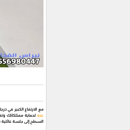
​مع الارتفاع الكبير في د
عنه
لحماية ممتلكاتك وت
السطح إلى جلسة عائلية س