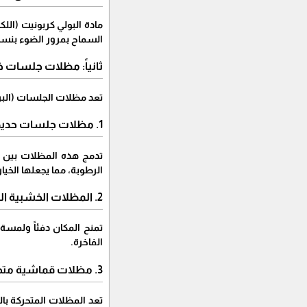
​مادة البولي كربونيت (الل
السماح بمرور الضوء بنس
​ثانياً: مظلات جلسات خ
​تعد مظلات الجلسات (البر
​1. مظلات جلسات حديد (شكل خشب)
​تدمج هذه المظلات بين قو
الرطوبة، مما يجعلها الخيار ا
​2. المظلات الخشبية الطبيعية
​تمنح المكان دفئاً ولم
الفاخرة.
​3. مظلات قماشية متحركة (كهربائية ويدوية)
​تعد المظلات المتحركة با