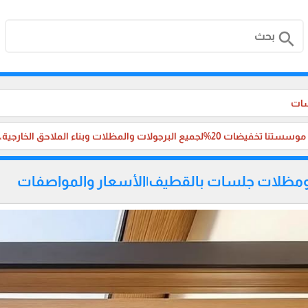
search
سات
لجميع البرجولات والمظلات وبناء الملاحق الخارجية، والترميم ،في جميع مناطق المملكة العربية السعودية.
مظلات جلسات بالقطيف|الأسعار والمواصفات