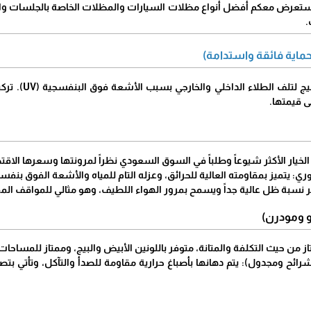
.
حماية فائقة واستدامة)
​تتعرض السيا
 قيمتها.
الخيار الأكثر شيوعاً وطلباً في السوق السعودي نظراً لمرونتها وسعرها الاقت
فر نسبة ظل عالية جداً ويسمح بمرور الهواء اللطيف، وهو مثالي للمواقف الم
ز من حيث التكلفة والمتانة، متوفر باللونين الأبيض والبيج، وممتاز للمساحات
رائح ومجدول): يتم دهانها بأصباغ حرارية مقاومة للصدأ والتآكل، وتأتي بت