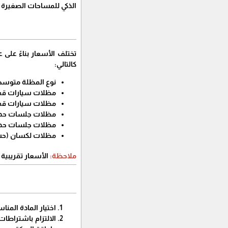
الذكي للمساحات الصغيرة
​تختلف الأسعار بناءً على 
كالتالي:
نوع المظلة متوسط 
مظلات سيارات قماش كوري (40
مظلات سيارات قماش ألماني
مظلات جلسات حديد مودرن 0
مظلات جلسات حديد شكل 
مظلات لكسان (حسب السماك
ملاحظة:
الأسعار تقريبية
​اختيار المادة الم
​الالتزام باشتراطا