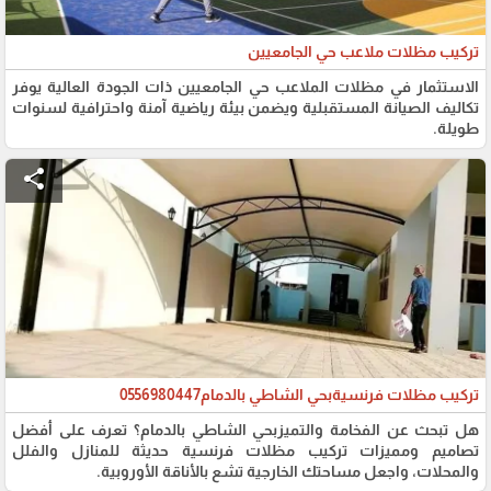
تركيب مظلات ملاعب حي الجامعيين
الاستثمار في مظلات الملاعب حي الجامعيين ذات الجودة العالية يوفر
تكاليف الصيانة المستقبلية ويضمن بيئة رياضية آمنة واحترافية لسنوات
طويلة.
share
تركيب مظلات فرنسيةبحي الشاطي بالدمام0556980447
هل تبحث عن الفخامة والتميزبحي الشاطي بالدمام؟ تعرف على أفضل
تصاميم ومميزات تركيب مظلات فرنسية حديثة للمنازل والفلل
والمحلات، واجعل مساحتك الخارجية تشع بالأناقة الأوروبية.