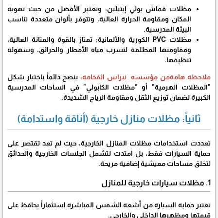
​مظلات قماش بولي إيثيلين: وتعتبر الأفضل من حيث تهوية
المكان ومقاومة الحرارة العالية، وتتوفر بألوان متعددة تناسب
البيئة المدرسية.
​مظلات PVC الكورية والألمانية: تمتاز بالقوة والمتانة العالية،
ومقاومتها المطلقة لتسرب مياه الأمطار والحرائق، وسهولة
تنظيفها.
​ملاحظة هامةمن مؤسسه نبراس الفخامة:
ينصح دائماً باختيار شكل
"المظلات الهرمية" أو "مظلات الكابولي" في الساحات المدرسية
الكبيرة لضمان توزيع الثقل ومقاومة الرياح الشديدة.
​ثانياً: مظلات منازل خارجية (أناقة واستدامة)
​تعددت استخدامات مظلات المنازل الخارجية، حيث لم تعد تقتصر على
حماية السيارات فقط، بل امتدت لتشمل الجلسات الخارجية والحدائق
لتخلق مساحات معيشية إضافية مريحة.
​1. مظلات سيارات خارجية للمنازل
​تعتبر حماية السيارة من أشعة الشمس المباشرة استثماراً يحافظ على
قيمتها ومظهرها الداخلي والخارجي.