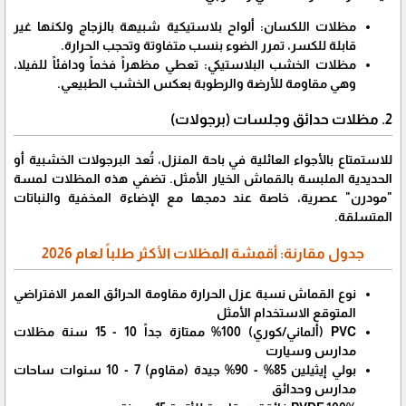
​مظلات اللكسان: ألواح بلاستيكية شبيهة بالزجاج ولكنها غير
قابلة للكسر، تمرر الضوء بنسب متفاوتة وتحجب الحرارة.
​مظلات الخشب البلاستيكي: تعطي مظهراً فخماً ودافئاً للفيلا،
وهي مقاومة للأرضة والرطوبة بعكس الخشب الطبيعي.
​2. مظلات حدائق وجلسات (برجولات)
​للاستمتاع بالأجواء العائلية في باحة المنزل، تُعد البرجولات الخشبية أو
الحديدية الملبسة بالقماش الخيار الأمثل. تضفي هذه المظلات لمسة
"مودرن" عصرية، خاصة عند دمجها مع الإضاءة المخفية والنباتات
المتسلقة.
​جدول مقارنة: أقمشة المظلات الأكثر طلباً لعام 2026
نوع القماش نسبة عزل الحرارة مقاومة الحرائق العمر الافتراضي
المتوقع الاستخدام الأمثل
PVC (ألماني/كوري) 100% ممتازة جداً 10 - 15 سنة مظلات
مدارس وسيارت
بولي إيثيلين 85% - 90% جيدة (مقاوم) 7 - 10 سنوات ساحات
مدارس وحدائق