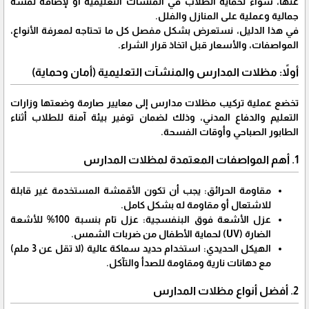
عنها، سواء لحماية الطلاب في المنشآت التعليمية أو لإضافة لمسة
جمالية وعملية على المنازل والفلل.
​في هذا الدليل، نستعرض بشكل مفصل كل ما تحتاجه لمعرفة الأنواع،
المواصفات، والأسعار قبل اتخاذ قرار الشراء.
​أولاً: مظلات المدارس والمنشآت التعليمية (أمان وحماية)
​تخضع عملية تركيب مظلات مدارس إلى معايير صارمة وضعتها وزارات
التعليم والدفاع المدني، وذلك لضمان توفير بيئة آمنة للطلاب أثناء
الطابور الصباحي وأوقات الفسحة.
​1. أهم المواصفات المعتمدة لمظلات المدارس
​مقاومة الحرائق: يجب أن تكون الأقمشة المستخدمة غير قابلة
للاشتعال أو مقاومة له بشكل كامل.
​عزل الأشعة فوق البنفسجية: عزل تام بنسبة 100% للأشعة
الضارة (UV) لحماية الأطفال من ضربات الشمس.
​الهيكل الحديدي: استخدام حديد سماكة عالية (لا تقل عن 3 ملم)
مع دهانات نارية ومقاومة للصدأ والتآكل.
​2. أفضل أنواع مظلات المدارس