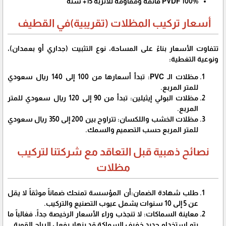
PVDF 100% فائقة ومقاومة للأتربة 15+ سنة
أسعار تركيب المظلات (تقريبية)في القطيف
​تتفاوت الأسعار بناءً على المساحة، نوع التثبيت (جداري أو بعمدان)،
ونوعية التغطية:
​مظلات الـ PVC: تبدأ أسعارها من 100 إلى 140 ريال سعودي
للمتر المربع.
​مظلات البولي إيثيلين: تبدأ من 90 إلى 120 ريال سعودي للمتر
المربع.
​مظلات الخشب واللكسان: تتراوح بين 200 إلى 350 ريال سعودي
للمتر المربع حسب التصميم والسمك.
​نصائح ذهبية قبل التعاقد مع شركتنا لتركيب
مظلات
​طلب شهادة الضمان:أن المؤسسة تمنحك ضماناً موثقاً لا يقل
عن 5 إلى 10 سنوات يشمل عيوب التصنيع والتركيب.
​معاينة السماكات: لا تنجذب وراء الأسعار الرخيصة جداً، فغالباً ما
يتم استخدام حديد خفيف السماكة قد ينهار بفعل الرياح القوية.