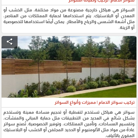
السواتر هي هياكل خارجية مصنوعة من مواد مختلفة، مثل الخشب أو
المعدن أو البلاستيك. يتم استخدامها لحماية الممتلكات من العناصر،
مثل أشعة الشمس والرياح والأمطار. يمكن أيضًا استخدامها للخصوصية
أو الزينة.
share
تركيب سواتر الدمام | مميزات وأنواع السواتر
سواتر هي هياكل تستخدم لتغطية أو تحجيم مساحة معينة وتستخدم
بشكل شائع في العديد من التطبيقات مثل حماية المباني والمنشآت،
وتقسيم المساحات، وتأمين الممتلكات، وتوفير الخصوصية. تُصنع سواتر
عادةً من مواد مثل الألومنيوم أو الحديد المجلفن أو الخشب أو البلاستيك
المقوى بالألياف.