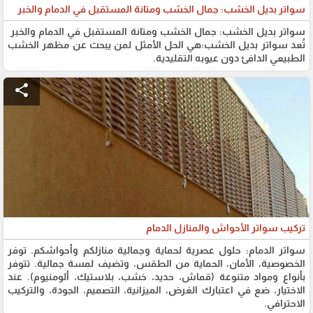
سواتر بديل الخشب: جمال الخشب ومتانة المستقبل في الدمام والخبر
​سواتر بديل الخشب: جمال الخشب ومتانة المستقبل في الدمام والخبر ​
تُعد سواتر بديل الخشب:هي الحل الأمثل لمن يبحث عن مظهر الخشب
الطبيعي الدافئ دون عيوبه التقليدية.
share
تركيب سواتر الأحواش والمنازل الدمام
سواتر الدمام: حلول عصرية لحماية وجمالية منازلكم وأحواشكم. توفر
الخصوصية، الأمان، الحماية من الطقس، وتضيف لمسة جمالية. تتوفر
بأنواع ومواد متنوعة (قماش، حديد، خشب، بلاستيك، ألومنيوم). عند
الاختيار، ضع في اعتبارك الغرض، الميزانية، التصميم، الجودة، والتركيب
الاحترافي.