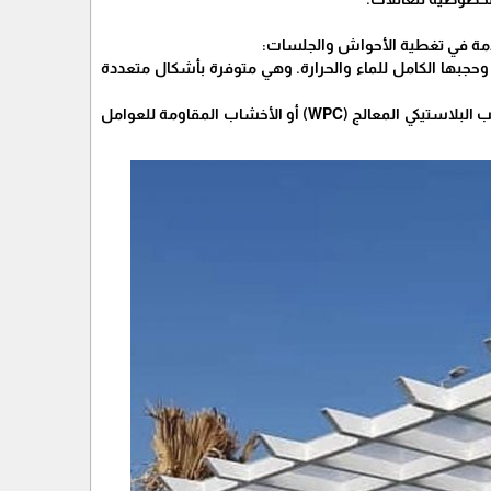
تخدمة في تغطية الأحواش والجلسات:
للتمزق، وحجبها الكامل للماء والحرارة. وهي متوفرة بأشكال متعددة
​البرجولات الخشبية (الخشب المعالج): تضفي لمسة طبيعية ودافئة على الحوش. تُصنع عادة من الخشب البلاستيكي المعالج (WPC) أو الأخشاب المقاومة للعوامل