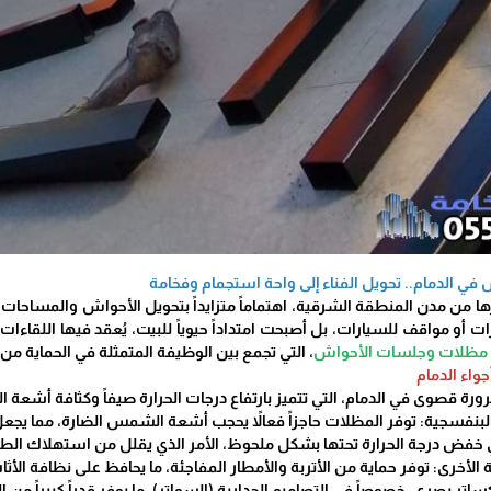
 الدمام.. تحويل الفناء إلى واحة استجمام وفخامة
ها من مدن المنطقة الشرقية، اهتماماً متزايداً بتحويل الأحواش والمساحات 
أو مواقف للسيارات، بل أصبحت امتداداً حيوياً للبيت، يُعقد فيها اللقاءات ا
مظلات وجلسات الأحواش
، التي تجمع بين الوظيفة المتمثلة في الحماية من ا
جواء الدمام
رة قصوى في الدمام، التي تتميز بارتفاع درجات الحرارة صيفاً وكثافة أشعة
لبنفسجية: توفر المظلات حاجزاً فعالاً يحجب أشعة الشمس الضارة، مما يجعل 
 خفض درجة الحرارة تحتها بشكل ملحوظ، الأمر الذي يقلل من استهلاك الطاقة
ة الأخرى: توفر حماية من الأتربة والأمطار المفاجئة، ما يحافظ على نظافة الأ
تر بصري، خصوصاً في التصاميم الجدارية (السواتر)، ما يوفر قدراً كبيراً من 