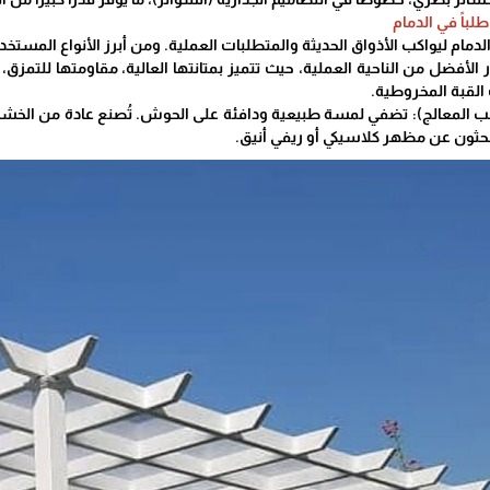
 طلباً في الدمام
دمام ليواكب الأذواق الحديثة والمتطلبات العملية. ومن أبرز الأنواع المس
PVC: هي الخيار الأفضل من الناحية العملية، حيث تتميز بمتانتها العالية، مقاومتها 
القبة المخروطية.
بحثون عن مظهر كلاسيكي أو ريفي أنيق.