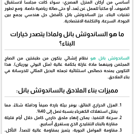
أساسي من أركان المنزل العصري؛ سواء كانت مجلساً لاستقبال
الضيوف، أو مكتباً للعمل عن بُعد، أو حتى صالة رياضية خاصة. ومع تطور
تقنيات البناء، برز الساندوتش بانل كأفضل حل هندسي يجمع بين
الجودة، السرعة، والتكلفة الاقتصادية.
​ما هو الساندوتش بانل ولماذا يتصدر خيارات
البناء؟
​الساندوتش بانل هو
نظام إنشائي يتكون من طبقتين من الصاج
المجلفن وبينهما مادة عازلة بكثافة عالية (مثل البولي يوريثان). هذا
التكوين يمنحه خصائص استثنائية تجعله البديل المثالي للخرسانة في
بناء الملاحق.
​مميزات بناء الملاحق بالساندوتش بانل:
​العزل الحراري الفائق: يوفر بيئة باردة صيفاً ودافئة شتاءً، مما
يقلل استهلاك الكهرباء بنسبة تصل إلى 40%.
​سرعة التنفيذ: يمكن إنهاء ملحق خارجي كامل خلال أيام قليلة
مقارنة بالبناء التقليدي الذي يستغرق أسابيع.
​مقاومة العوامل الجوية: يتميز بمقاومة عالية للصدأ، التآكل،