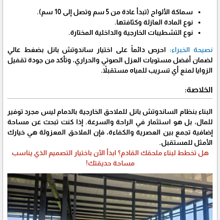
​سماكة الألواح (تبدأ عادة من 5 سم وتصل إلى 10 سم).
​نوع المادة العازلة وكثافتها.
​نوع التشطيبات الخارجية والداخلية المختارة.
​نصيحة الخبراء:
احرص دائماً على اختيار ساندوتش بانل بضغط عالي
لضمان أفضل مستويات العزل الصوتي والحراري، وتأكد من جودة تقفيل
الزوايا لمنع أي تسريب للمياه مستقبلاً.
​الخلاصة:
​البناء بنظام الساندوتش بانل للملاحق الخارجية بالدمام ليس مجرد توفير
للمال، بل هو استثمار في الراحة والسرعة. إذا كنت تبحث عن مساحة
إضافية تجمع بين العصرية والكفاءة، فإن الملاحق المعزولة هي خيارك
الأمثل للمستقبل.
​هل تخطط لبناء ملحقك القادم؟ ابدأ الآن باختيار التصميم الذي يناسب
مساحة حديقتك!