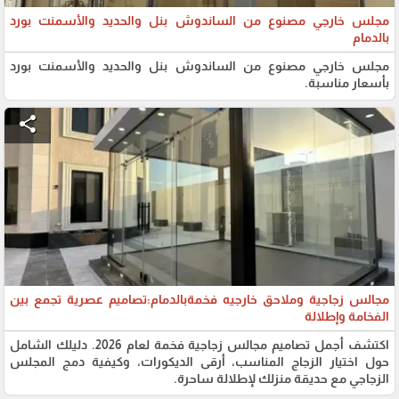
مجلس خارجي مصنوع من الساندوش بنل والحديد والأسمنت بورد
بالدمام
مجلس خارجي مصنوع من الساندوش بنل والحديد والأسمنت بورد
بأسعار مناسبة.
share
مجالس زجاجية وملاحق خارجيه فخمةبالدمام:تصاميم عصرية تجمع بين
الفخامة وإطلالة
اكتشف أجمل تصاميم مجالس زجاجية فخمة لعام 2026. دليلك الشامل
حول اختيار الزجاج المناسب، أرقى الديكورات، وكيفية دمج المجلس
الزجاجي مع حديقة منزلك لإطلالة ساحرة.