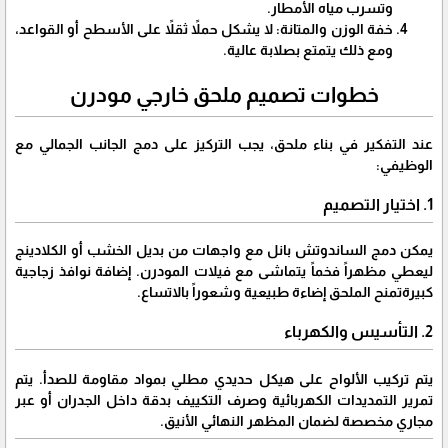
وتسرب مياه الأمطار.
​خفة الوزن والمتانة: لا يشكل حملاً ثقلاً على الأسطح أو القواعد،
ومع ذلك يتمتع بصلابة عالية.
​خطوات تصميم ملحق خارجي مودرن
​عند التفكير في بناء ملحق، يجب التركيز على دمج الجانب الجمالي مع
الوظيفي:
​1. اختيار التصميم
​يمكن دمج الساندوتش بانل مع واجهات من بديل الخشب أو الكلادينج
ليعطي مظهراً فخماً يتماشى مع فيلات المودرن. إضافة نوافذ زجاجية
كبيرةتمنح الملحق إضاءة طبيعية وشعوراً بالاتساع.
​2. التأسيس والكهرباء
​يتم تركيب الألواح على هيكل حديدي مطلي بمواد مقاومة للصدأ. يتم
تمرير التمديدات الكهربائية وصرف التكييف بدقة داخل الجدران أو عبر
مجاري مخصصة لضمان المظهر النهائي الأنيق.