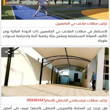
تركيب مظلات ملاعب حي الجامعيين
الاستثمار في مظلات الملاعب حي الجامعيين ذات الجودة العالية يوفر
تكاليف الصيانة المستقبلية ويضمن بيئة رياضية آمنة واحترافية لسنوات
طويلة.
share
تركيب مظلات فرنسيةبحي الشاطي بالدمام0556980447
هل تبحث عن الفخامة والتميزبحي الشاطي بالدمام؟ تعرف على أفضل