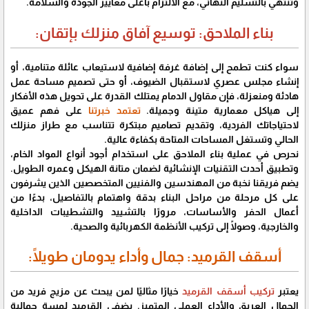
وتنتهي بالتسليم النهائي، مع الالتزام بأعلى معايير الجودة والسلامة.
بناء الملاحق: توسيع آفاق منزلك بإتقان:
سواء كنت تطمح إلى إضافة غرفة إضافية لاستيعاب عائلة متنامية، أو
إنشاء مجلس عصري لاستقبال الضيوف، أو حتى تصميم مساحة عمل
هادئة ومنعزلة، فإن مقاول الدمام يمتلك القدرة على تحويل هذه الأفكار
إلى هياكل معمارية متينة وجميلة.
تعتمد خبرتنا
على فهم عميق
لاحتياجاتك الفردية، وتقديم تصاميم مبتكرة تتناسب مع طراز منزلك
الحالي وتستغل المساحات المتاحة بكفاءة عالية.
نحرص في عملية بناء الملاحق على استخدام أجود أنواع المواد الخام،
وتطبيق أحدث التقنيات الإنشائية لضمان متانة الهيكل وعمره الطويل.
يضم فريقنا نخبة من المهندسين والفنيين المتخصصين الذين يشرفون
على كل مرحلة من مراحل البناء بدقة واهتمام بالتفاصيل، بدءًا من
أعمال الحفر والأساسات، مرورًا بالتشييد والتشطيبات الداخلية
والخارجية، وصولًا إلى تركيب الأنظمة الكهربائية والصحية.
أسقف القرميد: جمال وأداء يدومان طويلًا:
يعتبر
تركيب أسقف القرميد
خيارًا مثاليًا لمن يبحث عن مزيج فريد من
الجمال العريق والأداء العملي المتميز. يضفي القرميد لمسة جمالية