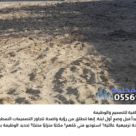
اقية للتصميم والوظيفة
تبدأ قبل وضع أول لبنة. إنها تنطلق من رؤية واضحة تتجاوز التصميمات النمط
احة ترفيهية عائلية؟ استوديو فني مُلهم؟ مكتبًا منزليًا منتجًا؟ تحديد الوظ