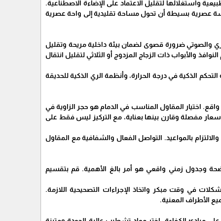
بيعية واستغلالها لتقليل الاعتماد على الإضاءة الاصطناعية.
مسة عصرية بسيطة أن تحول مساحة تقليدية إلى واحة عصرية
حراري والصوتي ضرورة قصوى لضمان بيئة داخلية مريحة وتقليل
افذ والأبواب ذات الزجاج المزدوج أو الثلاثي لتقليل انتقال
التحكم الذكية في درجة الحرارة، وأنظمة الري الذكية للحديقة
قع. اختيار المقاول المناسب في الدمام هو حجر الزاوية في
عار مفصلة وقارن بينها بعناية، مع التركيز ليس فقط على
لالتزام بالمواعيد. التواصل الفعال والشفافية مع المقاول
ضحة وجدول زمني واقعي هو أمر بالغ الأهمية. قم بتقسيم
مشكلات في وقت مبكر واتخاذ الإجراءات التصحيحية اللازمة.
يع الأطراف المعنية.
ى مبادئ الكفاءة. اختر مواد تشطيب عالية الجودة ومتينة