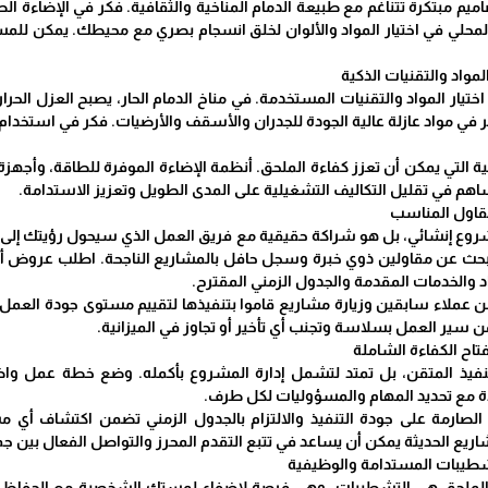
يم مبتكرة تتناغم مع طبيعة الدمام المناخية والثقافية. فكر في الإضاءة الط
لمحلي في اختيار المواد والألوان لخلق انسجام بصري مع محيطك. يمكن لل
المواد والتقنيات الذكية
ختيار المواد والتقنيات المستخدمة. في مناخ الدمام الحار، يصبح العزل ال
ي مواد عازلة عالية الجودة للجدران والأسقف والأرضيات. فكر في استخدام النو
ية التي يمكن أن تعزز كفاءة الملحق. أنظمة الإضاءة الموفرة للطاقة، وأجهزة 
اهم في تقليل التكاليف التشغيلية على المدى الطويل وتعزيز الاستدامة.
مقاول المناسب
روع إنشائي، بل هو شراكة حقيقية مع فريق العمل الذي سيحول رؤيتك إلى وا
ابحث عن مقاولين ذوي خبرة وسجل حافل بالمشاريع الناجحة. اطلب عروض أس
 والخدمات المقدمة والجدول الزمني المقترح.
 عملاء سابقين وزيارة مشاريع قاموا بتنفيذها لتقييم مستوى جودة العمل وا
سير العمل بسلاسة وتجنب أي تأخير أو تجاوز في الميزانية.
تاح الكفاءة الشاملة
لتنفيذ المتقن، بل تمتد لتشمل إدارة المشروع بأكمله. وضع خطة عمل وا
ة مع تحديد المهام والمسؤوليات لكل طرف.
بة الصارمة على جودة التنفيذ والالتزام بالجدول الزمني تضمن اكتشاف أي 
اريع الحديثة يمكن أن يساعد في تتبع التقدم المحرز والتواصل الفعال بين جم
شطيبات المستدامة والوظيفية
اء الملحق هي التشطيبات، وهي فرصة لإضفاء لمستك الشخصية مع الحفاظ عل