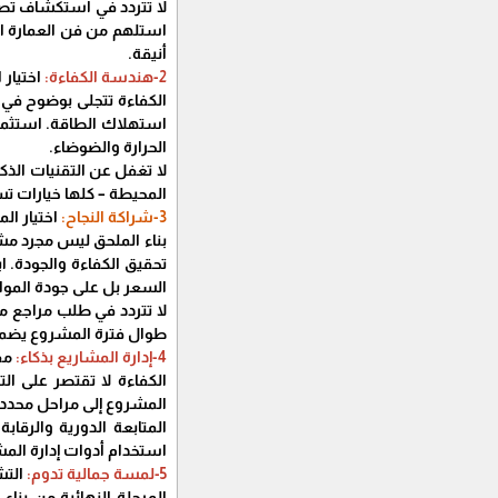
لا تتردد في استكشاف تصام
استلهم من فن العمارة ا
أنيقة.
2-هندسة الكفاءة:
اختيار 
الكفاءة تتجلى بوضوح في ا
استهلاك الطاقة. استثمر ف
الحرارة والضوضاء.
لا تغفل عن التقنيات الذك
المحيطة – كلها خيارات تس
3-شراكة النجاح:
اختيار ال
بناء الملحق ليس مجرد مش
تحقيق الكفاءة والجودة. 
السعر بل على جودة المواد
لا تتردد في طلب مراجع من
طوال فترة المشروع يضمن 
4-إدارة المشاريع بذكاء:
مف
الكفاءة لا تقتصر على ا
المشروع إلى مراحل محدد
المتابعة الدورية والرقا
استخدام أدوات إدارة المش
5-لمسة جمالية تدوم:
الت
المرحلة النهائية من بن