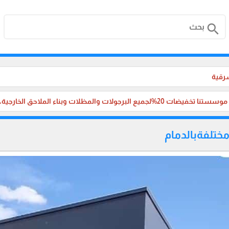
search
شرقية
لجميع البرجولات والمظلات وبناء الملاحق الخارجية، والترميم ،في جميع مناطق المملكة العربية السعودية.
 مختلفةبالدمام