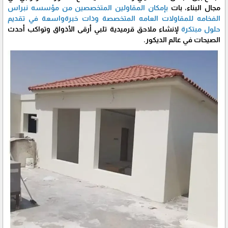
مجال البناء، بات
بإمكان المقاولين المتخصصين من مؤسسه نبراس
الفخامه للمقاولات العامه المتخصصة وذات خبرةواسعة في تقديم
حلول مبتكرة
لإنشاء ملاحق قرميدية تلبي أرقى الأذواق وتواكب أحدث
الصيحات في عالم الديكور.