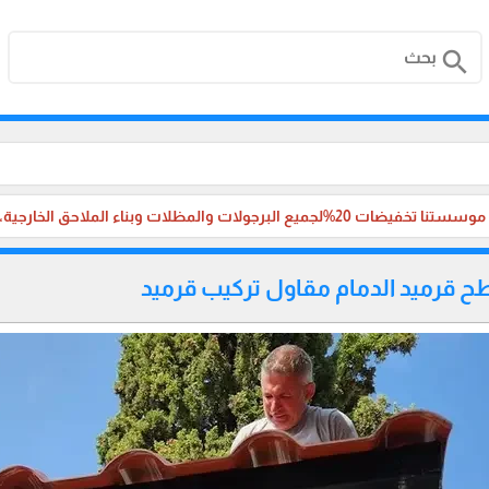
search
لجميع البرجولات والمظلات وبناء الملاحق الخارجية، والترميم ،في جميع مناطق المملكة العربية السعودية.
ح قرميد الدمام مقاول تركيب قرميد