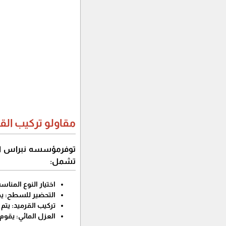
مقاولو تركيب القر
توفرمؤسسه نبراس الف
تشمل:
اختيار النوع المنا
التحضير للسطح: يق
تركيب القرميد: يتم
العزل المائي: يقو