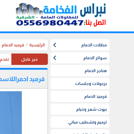
chevron_left
مظلات الدمام
الرئيسية
قرميد الدمام
chevron_left
سواتر الدمام
خبر عاجل
تقدم موسستنا تخفيضات 20%
هناجر الدمام
قرميد احمراللاسط
برجولات وجلسات
قرميد الدمام
بيوت شعر وخيام
ترميم وتشطيب مباني