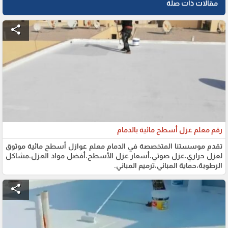
مقالات ذات صلة
share
رقم معلم عزل أسطح مائية بالدمام
تقدم موسستنا المتخصصة في الدمام معلم عوازل أسطح مائية موثوق
لعزل حراري،عزل صوتي،أسعار عزل الأسطح،أفضل مواد العزل،مشاكل
الرطوبة،حماية المباني،ترميم المباني.
share