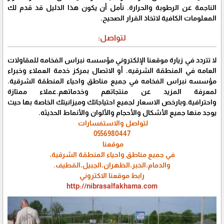
الناجمة عن الرطوبة والحرارة. نأمل أن يكون هذا الدليل قد قدم لك
المعلومات الكافية لاتخاذ القرار الصحيح.
لتواصل:
لا تتردد في زيارة موقعنا الإلكتروني مؤسسه نبراس الفخامه للمقاولات
العامه في المنطقة الشرقيه. أو الاتصال بمركز خدمة العملاء وخبراء
مؤسسه نبراس الفخامه في جميع مناطق واحياء المنطقة الشرقية.
لمعرفة المزيد عن منتجاتهم وخدماتهم.عملاء ممتازة
واحترافية.وبارخص الاسعار لجميع احتياجاتك وميزانيتك الخاصة بها حيث
يوجد منها جميع الأشكال والأحجام والألوان والأنماط الحديثه.
لتواصل والاستفسارات
0556980447
موقعنا
في جميع مناطق واحياء المنطقة الشرقية،
والدمام،الخبر،الظهران،الجبيل،القطيف.
رابط موقعنا الاكتروني
http://nibrasalfakhama.com