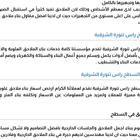
ا وتجهيزها بالكامل.
محبب لدى معظم الأشخاص وذلك لان الملاحق تفيد كثيراً في استقبال الضي
س على اعلى مستوى من التجهيزات حيث ان لدينا افضل مقاول بناء ملاحق ع
 راس تنورة الشرقية
س تنورة الشرقية تقدم مؤسستنا كافة خدمات بناء الملاحق العلوية والار
بأفضل أدوات يكمل ويسلم جميع أعمال البناء والسباكة والكهرباء ويضم أف
ات البناء والتشطيب .
 السطح راس تنورة الشرقية
سطح راس تنورة الشرقية نقدم لعملائنا الكرام ارخص اسعار بناء ملاحق عل
يزة للعملاء ولمزيد من المعلومات عن الاسعار وتكلفه بناء المتر و
احق في السطح
م ببناء اجمل الملاحق والجلسات الخارجية بافضل التصاميم ولا تشكل مساحة
معنا حيث ان لدينا مهندسين لديهم خبرة في بناء الملاحق الخارجية وقادري