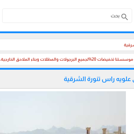
search
شرقية
لجميع البرجولات والمظلات وبناء الملاحق الخارجية، والترميم ،في جميع مناطق المملكة العربية السعودية.
 علويه راس تنورة الشرقية