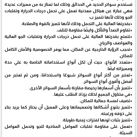
تستخدم سواتر الحديد في الحدائق وذلك لما تمتاز به من مميزات عديدة
فهي عبارة عن هياكل معدنية تعمل علي تحمل درجات الحرارة وتقلبات
الجو وذلك لأنها تتميز ب
•بقدرتها العالية على التحمل وذلك لأنها تتميز بالقوة والصلابة.
•تقاوم الصدأ والتآكل وايضًا مقاومة للتلف.
•تتمتع بقدرتها العالية على تحمل درجات الحرارة وتقلبات الجو العالية
والعواصف والرياح.
•تحجب الرؤية الخارجية عن المكان، مما يوفر الخصوصية والأمان الكامل
للمكان.
•متعدد الأنواع، حيث أن لكل أنواع استخداماته الخاصة به علي حدة
ومميزاته ايضًا.
•تعتبر من أكثر أنواع السواتر شيوعًا واستخدامًا، ومن ثم تعتبر من
أفضل وأقوي أنواع السواتر.
•تتميز بأن أسعارها رخيصة مقارنة بأسعار السواتر الأخرى.
•في متناول الجميع لذلك يزداد الطلب عليها.
•تضيف لمسة جمالية للمكان.
•تتميز بتنوع أشكالها وتصميماتها وعلى العميل أن يختار كما يريد بناء
على ذوقه ورغبته.
•تتميز بثبات لونها لفترات زمنية طويلة.
•تعمل على مقاومة تقلبات العوامل المناخية للجو وتحمل العوامل
السيئة.