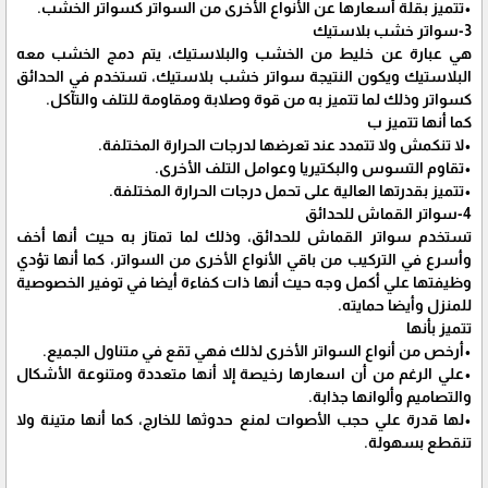
•تتميز بقلة أسعارها عن الأنواع الأخرى من السواتر كسواتر الخشب.
3-سواتر خشب بلاستيك
هي عبارة عن خليط من الخشب والبلاستيك، يتم دمج الخشب معه
البلاستيك ويكون النتيجة سواتر خشب بلاستيك، تستخدم في الحدائق
كسواتر وذلك لما تتميز به من قوة وصلابة ومقاومة للتلف والتآكل.
كما أنها تتميز ب
•لا تنكمش ولا تتمدد عند تعرضها لدرجات الحرارة المختلفة.
•تقاوم التسوس والبكتيريا وعوامل التلف الأخرى.
•تتميز بقدرتها العالية على تحمل درجات الحرارة المختلفة.
4-سواتر القماش للحدائق
تستخدم سواتر القماش للحدائق، وذلك لما تمتاز به حيث أنها أخف
وأسرع في التركيب من باقي الأنواع الأخرى من السواتر، كما أنها تؤدي
وظيفتها علي أكمل وجه حيث أنها ذات كفاءة أيضا في توفير الخصوصية
للمنزل وأيضا حمايته.
تتميز بأنها
•أرخص من أنواع السواتر الأخرى لذلك فهي تقع في متناول الجميع.
•علي الرغم من أن اسعارها رخيصة إلا أنها متعددة ومتنوعة الأشكال
والتصاميم وألوانها جذابة.
•لها قدرة علي حجب الأصوات لمنع حدوثها للخارج، كما أنها متينة ولا
تنقطع بسهولة.