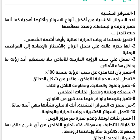
1-السواتر الخشبية
تعد السواتر الخشبية من أفضل أنواع السواتر وأكثرها أهمية كما أنها
تتميز بالرقه والبساطه، وتعدد خصائصها
حيث تتميز ب
1-تتميز بتحملها لدرجات الحرارة العالية وأيضا أشعة الشمس.
2- لها قدرة عالية علي تحمل الرياح والأمطار بالإضافة إلى العواصف
الرملية
3- تعمل علي حجب الرؤية الخارجية للأماكن فلا يستطيع أحد رؤية ما
بداخل هذه الأماكن
4-تتميز بأن لها قدرة عل حجب الرؤية بنسبة 100٪
5-تعطي لمسه جمالية للأماكن ، وتغير من شكل الحدائق.
6- تتميز بالقوة والصلابة، ومقاومة التآكل والتلف
7-سميكه ومتينة وتتحمل تقلبات الطقس
8-تتميز بتنوعها وتوافر فيها عدد كبير من الألوان.
9-من مميزات السواتر الخشبية، أنك لا تقلق بشأنها فهي آمنه تمامًا.
10-تتحمل السواتر الخشبية درجات الحرارة والرطوبة.
11-تتميز بثبات لونها، وعدم تغيره مع مرور الزمن.
12-قابلة للتنظيف بسهولة، فتستطيع التخلص من أي شيء عالق بها
بسهولة، كالأتربة مثلًا وإعادتها لرونقها.
2-سواتر الحديد للحدائق