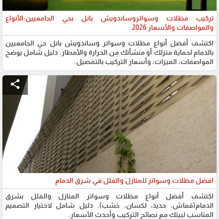
تركيب مظلات وسواتروساندويش بانل بحي الجامعيين:الأنواع
والمواصفات والأسعار 2026
اكتشف أفضل أنواع مظلات وسواتر وساندويش بانل حي الجامعيين
بالدمام لحماية منزلك أو منشأتك من الحرارة والأمطار. دليل شامل يوضح
المواصفات، الميزات، وأسعار التركيب بالتفصيل.
share
افضل مظلات وسواتر للمنازل والفلل في شرق الدمام
اكتشف أفضل أنواع مظلات وسواتر المنازل والفلل بشرق
الدمام(قماش، حديد، لكسان، خشب). دليل شامل لاختيار التصميم
المناسب لبيتك مع نصائح التركيب وأحدث الأسعار.