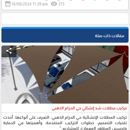
calendar_month
visibility
10/08/2024 11:39 am
373
مقالات ذات صلة
share
تركيب مظلات شد إنشائي حي الحزام الذهبي
تركيب المظلات الإنشائية حي الحزام الذهبي: التعرف على أنواعها، أحدث
تقنيات التصميم، خطوات التركيب المتقدمة، وأهميتها في الحماية
وتحسين المظهر المعماري للمشاريع."