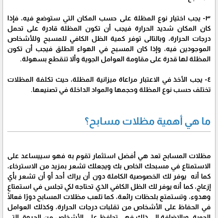
٣- يجب اختيار نوع المظلة على حسب المكان التي ستوضع فيه، فإذا
كان المكان شديد الحرارة فيجب أن تكون المظلة قادرة على تحمل
درجات الحرارة، وبالتالى توفر كمية الظل الكافي للمسبح وللأشخاص
الموجودين فيه، وإذا كان المسبح في الهواء الطلق فيجب أن تكون
المظلة لها قدرة على مقاومة العوامل الجوية وألا تنقطع بسهولة.
٤- يجب الأخذ في الاعتبار مراعاة ميزانية المظلة، حيث تكلفة المظلات
تختلف حسب نوع المظلة وحجمها والمواد الداخلة في تصنيعها.
ما هي أهمية مظلات مسابح؟
مظلات المسابح تعد هي أفضل استثمار تقوم به فهو سييساعد على
الاستمتاع في مسبحك الخاص بك ويجعلك تشعر بمزيد من الاسترخاء،
كما أنه يوفر لك الخصوصية الكاملة دون أن يراك أحد أو أن تشعر بأي
إزعاج، كما أنه يوفر لك الظل الكافي الذي تحتاجه لكي تجلس في استمتاع
وهدوء، وتستمتع بلحظات رائعة، كما تلعب مظلات المسابح دورًا فعالًا
في الحفاظ على الأشخاص من تقلبات درجات الحرارة، وكذلك العوامل
الجوية، وبالإضافة إلى ذلك فهي تحافظ على الأشخاص من الحروق التي