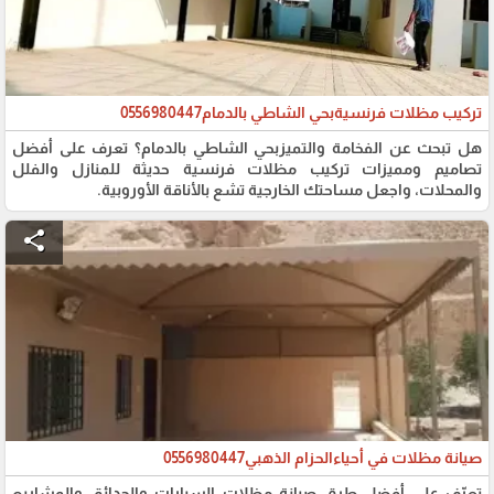
تركيب مظلات فرنسيةبحي الشاطي بالدمام0556980447
هل تبحث عن الفخامة والتميزبحي الشاطي بالدمام؟ تعرف على أفضل
تصاميم ومميزات تركيب مظلات فرنسية حديثة للمنازل والفلل
والمحلات، واجعل مساحتك الخارجية تشع بالأناقة الأوروبية.
share
صيانة مظلات في أحياءالحزام الذهبي0556980447
تعرّف على أفضل طرق صيانة مظلات السيارات والحدائق والمشاريع