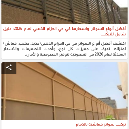
أفضل أنواع السواتر واسعارها في حي الحزام الذهبي لعام 2026: دليل
شامل للتركيب
اكتشف أفضل أنواع السواتر في حي الحزام الذهبي(حديد، خشب، قماش)
لمنزلك. تعرف على مميزات كل نوع، وأحدث التصميمات والأسعار
المحدثة لعام 2026 في السعودية لتوفير الخصوصية والأمان.
share
تركيب سواتر قماشية بالدمام