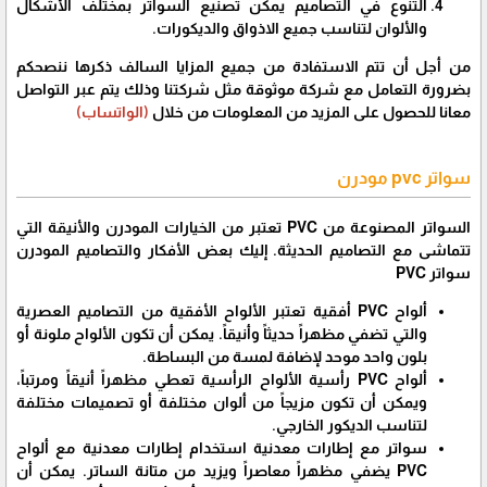
التنوع في التصاميم يمكن تصنيع السواتر بمختلف الأشكال
والألوان لتناسب جميع الاذواق والديكورات.
من أجل أن تتم الاستفادة من جميع المزايا السالف ذكرها ننصحكم
بضرورة التعامل مع شركة موثوقة مثل شركتنا وذلك يتم عبر التواصل
معانا للحصول على المزيد من المعلومات من خلال
(الواتساب)
سواتر pvc مودرن
السواتر المصنوعة من PVC تعتبر من الخيارات المودرن والأنيقة التي
تتماشى مع التصاميم الحديثة. إليك بعض الأفكار والتصاميم المودرن
سواتر PVC
ألواح PVC أفقية تعتبر الألواح الأفقية من التصاميم العصرية
والتي تضفي مظهراً حديثاً وأنيقاً. يمكن أن تكون الألواح ملونة أو
بلون واحد موحد لإضافة لمسة من البساطة.
ألواح PVC رأسية الألواح الرأسية تعطي مظهراً أنيقاً ومرتباً،
ويمكن أن تكون مزيجاً من ألوان مختلفة أو تصميمات مختلفة
لتناسب الديكور الخارجي.
سواتر مع إطارات معدنية استخدام إطارات معدنية مع ألواح
PVC يضفي مظهراً معاصراً ويزيد من متانة الساتر. يمكن أن