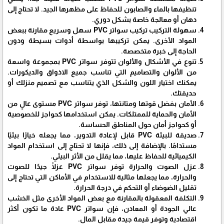
تنظيفها بالماء والصابون للحفاظ على مظهرها الجيد. لا تحتاج إلى
دهان أو معالجة خاصة بشكل دوري.
سهولة التركيب تركيب سواتر PVC سهل وسريع مقارنة ببعض
المواد الأخرى. يمكن تركيبها بواسطة أدوات بسيطة ودون
الحاجة إلى خبرة متخصصة.
تنوع في الأشكال والألوان تتوفر سواتر PVC بمجموعة واسعة
من الألوان والتصاميم التي تناسب جميع الاذواق والديكورات.
يمكنك اختيار اللون والشكل الذي يتناسب مع تصميم منزلك أو
حديقتك.
الأمان بفضل قوتها ومتانتها، توفر سواتر PVC مستوى عالٍ من
الأمان والحماية للممتلكات. يمكن استخدامها كحواجز للخصوصية
أو كحواجز أمان حول المناطق الحساسة.
صديقة للبيئة PVC قابل لإعادة التدوير، مما يجعله خيارًا بيئيًا
مستدامًا. بالإضافة إلى ذلك، فإنها لا تحتاج إلى استخدام المواد
الكيميائية للحفاظ عليها، مما يقلل من الأثر البيئي.
عزل الصوت والحرارة توفر سواتر PVC عزلًا جيدًا للصوت
والحرارة، مما يجعلها مثالية للاستخدام في الأماكن التي تحتاج إلى
تقليل الضوضاء أو التحكم في درجة الحرارة.
التكلفة المعقولة بالمقارنة مع بعض المواد الأخرى مثل الخشب
عالي الجودة أو المعادن، فإن سواتر PVC عادة ما تكون أكثر
اقتصادية وتوفر قيمة جيدة مقابل المال.