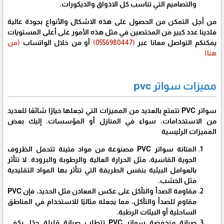
والتصاميم التي تناسب كل الاذواق والديكورات.
من أجل التمكن من الحصول على هذه الاشكال والأنواع بجودة عالية
فلدينا عدد كبير من المختصين في مثل هذه الأمور على أعلى المستويات
يمكنكم التواصل معانا عبر
(0556980447)
أو من خلال الواتساب
(من
هنا)
مميزات سواتر pvc
سواتر PVC تتمتع بالعديد من المميزات التي تجعلها خيارًا شائعًا للعديد
من الاستخدامات، سواء في المنازل أو المؤسسات. إليك بعض
المميزات الرئيسية
المتانة سواتر PVC مصنوعة من مواد متينة تتحمل الظروف
الجوية القاسية، مثل الحرارة العالية والرطوبة والبرودة. لا تتأثر
بالعوامل البيئية بنفس الطريقة التي تتأثر بها المواد التقليدية
مثل الخشب.
مقاومة الصدأ والتآكل على عكس المعادن مثل الحديد، فإن PVC
مقاوم للصدأ والتآكل، مما يجعله مثاليًا للاستخدام في المناطق
الساحلية أو البيئات الرطبة.
صيانة منخفضة سواتر PVC تتطلب صيانة قليلة جدًا. يكفي