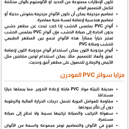
تكون الإطارات مصنوعة من الحديد أو الألومنيوم بألوان مختلفة
لتكمل التصميم العام.
تصاميم مزخرفة يمكن أن تكون الألواح مزخرفة بنقوش حديثة أو
تصاميم هندسية لإضافة لمسة فنية معاصرة.
ألواح PVC بملمس الخشب إذا كنت تبحث عن مظهر خشبي
بدون الحاجة إلى صيانة الخشب، فإن ألواح PVC بملمس الخشب
تعتبر خياراً ممتازاً. هذه الألواح تجمع بين المظهر الطبيعي
للخشب ومتانة PVC.
ألواح مزدوجة اللون يمكن استخدام ألواح مزدوجة اللون لإضافة
عمق وأبعاد للتصميم. مثلاً، يمكن استخدام لونين متباينين مثل
الأبيض والرمادي للحصول على مظهر أنيق وحديث.
مزايا سواتر PVC المودرن
صديقة للبيئة مواد PVC قابلة لإعادة التدوير، مما يجعلها خيارًا
مستدامًا.
مقاومة للعوامل الجوية تتحمل درجات الحرارة العالية والرطوبة
دون أن تتأثر بجودتها.
سهولة التركيب والصيانة تركيبها بسيط ولا تحتاج إلى صيانة
مستمرة.
تنوع في الألوان والتصاميم توفر مجموعة واسعة من الألوان