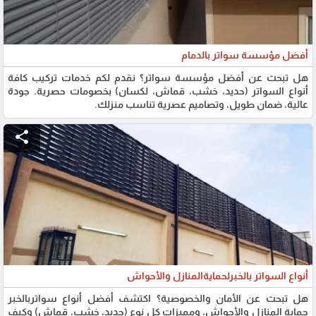
أفضل مؤسسة سواتر بالدمام
هل تبحث عن أفضل مؤسسة سواتر؟ نقدم لكم خدمات تركيب كافة
أنواع السواتر (حديد، خشب، قماش، لكسان) بخصومات حصرية. جودة
عالية، ضمان طويل، وتصاميم عصرية تناسب منزلك.
share
أنواع السواتر بالخبرلحمايةالمنازل والأحواش
هل تبحث عن الأمان والخصوصية؟ اكتشف أفضل أنواع سواتربالخبر
حماية المنازل والأحواش، ومميزات كل نوع (حديد، خشب، قماش) وكيف