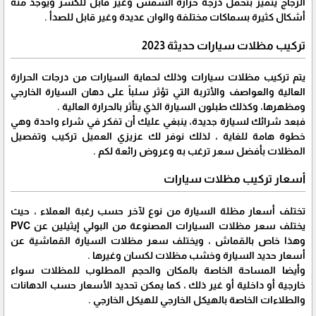
الزجاج يتميز بتحمل درجة حرارة الشمس وغير قابل للكسر ويوجد منه
أشكال كثيرة بسماكات مختلفة والوان عديدة وغير قابل للصدأ .
تركيب مظلات سيارات حديثة 2023
يتم تركيب مظلات سيارات وذلك لحماية السيارات من درجات الحرارة
العالية والعواصف والأتربة التي تؤثر سلباً على دهان السيارة الخارجي
ومظهرها، وكذلك طبلون السيارة الذي يتأثر بالحرارة العالية .
فبعد شرائك لسيارة جديدة، ينبغي عليك أن تفكر في شراء واحدة وهي
خطوة هامة للغاية ، لذلك نوفر لك عزيزي العميل تركيب وتفصيل
المظلات بأفضل سعر ترغب به وعروض رائعة لكم .
أسعار تركيب مظلات سيارات
تختلف أسعار مظلة السيارة من نوع لآخر حسب رغبة العملاء ، حيث
يختلف سعر مظلات السيارات المصنوعة من البولي إيثيلين عن PVC
وهذا خاص بالقماش ، ويختلف سعر مظلات السيارة القماشية عن
أسعار حديد السيارة وخشب مظلات لكسان وغيرها .
وأيضا المساحة الخاصة بالمكان والحجم المطلوب للمظلات سواء
خارجية أو داخلية أو غير ذلك ، كما يمكن تحديد الأسعار حسب الدهانات
والطلاءات الخاصة بالهيكل الخارجي للهيكل الخارجي .