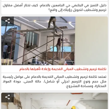
دليل التميز في البناءفي حي الجامعين بالدمام: كيف تختار أفضل مقاول
ترميم وتشطيب لتحويل رؤيتك إلى واقع؟
share
تكلفة ترميم وتشطيب المباني القديمة وإعادة تأهيلها بالدمام
تعتمد تكلفة ترميم وتشطيب المباني القديمة بالدمام على عوامل رئيسية
مثل حجم ونوع الترميم (جزئي أو شامل)، حالة المبنى، جودة المواد
المختارة، ومساحة المشروع.
share