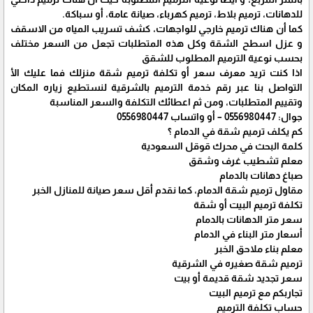
للدهانات، ترميم بلاط، ترميم كهرباء، صيانة عامة، أو سباكة.
كما أن هناك ترميم خارجي للواجهات، كشف تسريب المياه من الاسقف
و عزل اسطح الشقة وكل هذه المتطلبات تجعل من السعر مختلف
بحسب نوعية الترميم المطلوب للشقق
اذا كنت تريد معرف سعر أو تكلفة ترميم شقة منزلك فما عليك الأ
التواصل بنا عبر رقم خدمة الترميم بالشرقية لنستطيع زياره المكان
وتقييم المتطلبات، ومن ثم اعطائك التكلفة والسعر المناسبة
جوال: 0556980447 – أو واتساب 0556980447
كم يكلف ترميم شقة في الدمام ؟
كلمة البحث في محرك قوقل السعودية
معلم تشطيب غرف وشقق
صباغ دهانات بالدمام
مقاول ترميم شقة الدمام، كما نقدم أقل سعر صيانة للمنازل الخبر
تكلفة ترميم البيت أو شقة
سعر متر الدهانات بالدمام
أسعار متر البناء في الدمام
معلم بناء ملاحق الخبر
ترميم شقة صغيره في الشرقية
سعر تجديد شقة قديمة أو بيت
تجاربكم مع ترميم البيت
حساب تكلفة الترميم