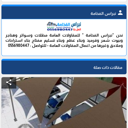
person
نبراس الفخامة
نحن "نبراس الفخامة " للمقاولات العامة مظلات وسواتر وهناجر
وبيوت شعر وقرميد وبناء عظم وبناء تسليم مفتاح بناء استراحات
وملاحق وغيرها من اعمال المقاولات العامة - للتواصل : 0556980447
مقالات ذات صلة
share