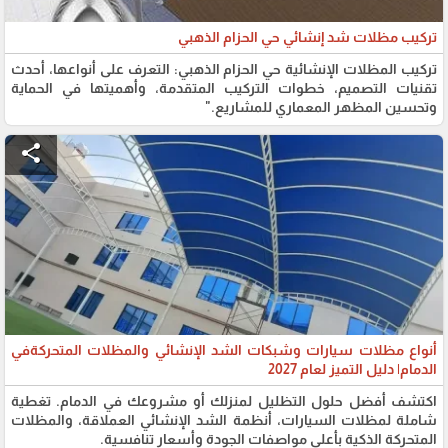
تركيب مظلات شد إنشائي حي الحزام الذهبي
تركيب المظلات الإنشائية حي الحزام الذهبي: التعرف على أنواعها، أحدث
تقنيات التصميم، خطوات التركيب المتقدمة، وأهميتها في الحماية
وتحسين المظهر المعماري للمشاريع."
share
أنواع مظلات سيارات وشبكات الشد الإنشائي والمظلات المتحركةفي
الدمام| دليل التميز لعام 2027
اكتشف أفضل حلول التظليل لمنزلك أو مشروعك في الدمام. تغطية
شاملة لمظلات السيارات، أنظمة الشد الإنشائي العملاقة، والمظلات
المتحركة الذكية بأعلى مواصفات الجودة وأسعار تنافسية.