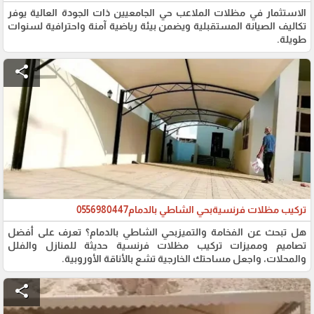
الاستثمار في مظلات الملاعب حي الجامعيين ذات الجودة العالية يوفر
تكاليف الصيانة المستقبلية ويضمن بيئة رياضية آمنة واحترافية لسنوات
طويلة.
share
تركيب مظلات فرنسيةبحي الشاطي بالدمام0556980447
هل تبحث عن الفخامة والتميزبحي الشاطي بالدمام؟ تعرف على أفضل
تصاميم ومميزات تركيب مظلات فرنسية حديثة للمنازل والفلل
والمحلات، واجعل مساحتك الخارجية تشع بالأناقة الأوروبية.
share