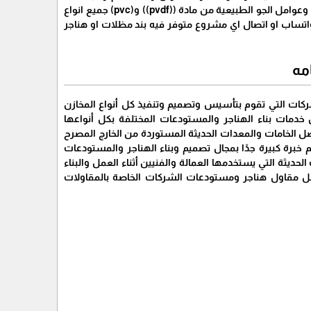
والمدارس وللوزارات بمواصفات عاليه واسعار مثاليه، جميع انواع الاعمال بالصناعات المقاومة للحريق وعوامل الجو الطبيعية من مادة ((pvdf)) و(pvc) جميع انواع
ظلات الشد الانشائية خبرتنا تتجاوز الاربعون عاما لتواصل معي على الرقم ( 0556980447 ) واتساب او اتصال اي مشروع متوفر فيه بند مظلات او هناجر
مه
كات التي تقوم بتأسيس وتصميم وتنفيذ كل أنواع المخازن
مات بناء الهناجر والمستودعات المختلفة بكل أنواعها
الخامات والمعدات الحديثة المستوردة من الخارج المصرح
برة كبيرة جدًا بمجال تصميم وبناء الهناجر والمستودعات
لحديثة التي يستخدمها العمالة والفنيين أثناء العمل والبناء
ضل مقاول هناجر ومستودعات الشركات الخاصة بالمقاولات