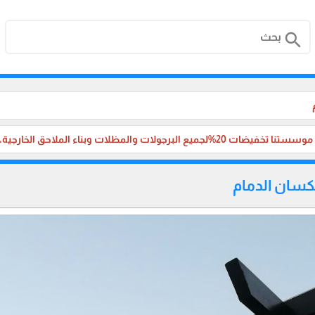
search
لجميع البرجولات والمظلات وبناء الملاحق الخارجية، والترميم ،في جميع مناطق المملكة العربية السعودية.
كسان الدمام