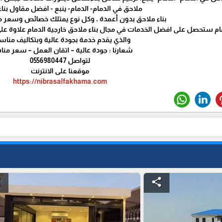
ملاحق في الدمام- الدمام- ينبع - افضل مقاول بنا
بناء ملاحق بدون أعمدة ، وكل نوع يمتلك خصائص وسعر م
م ستحصل على افضل الخدمات في مجال بناء ملاحق خارجية الدمام علاوة على
والذي يقدم خدمة بجودة عالية وبتكاليف مناسب
شعارنا : جودة عالية – اتقان العمل – سعر من
لتواصل 0556980447
موقعنا على الانترنت
https://nibrasalfakhama.com
e
share