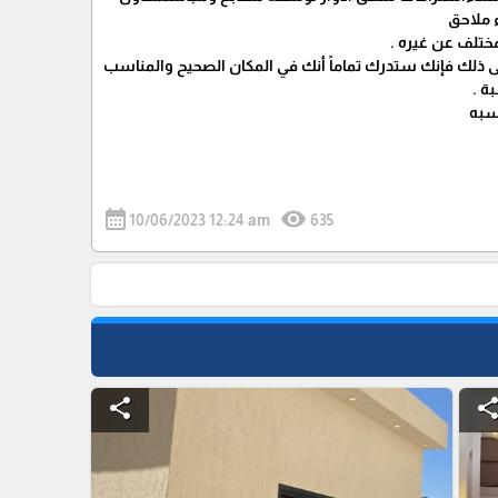
ء ملاحق
ختلف عن غيره .
 ذلك فإنك ستدرك تماماً أنك في المكان الصحيح والمناسب
ة .
اسبه
calendar_month
visibility
10/06/2023 12:24 am
635
share
shar