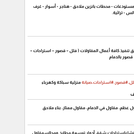
مستودعات - محطات بانزين ملاحق - هناجر - أسوار - غرف
س - تراثية.
ق تنفيذ كافة أعمال المقاولات ( فلل – قصور – استراحات –
 قصور بالدمام
لل،#قصور،#استراحات،صيانة
منزلية سباكة وكهرباء
ف
م، مقاول في الدمام، مقاول ممتاز، بناء ملاحق
س أنشاءاستراحات شقق أدوار توسعة مطابخ ومجالسمقاول