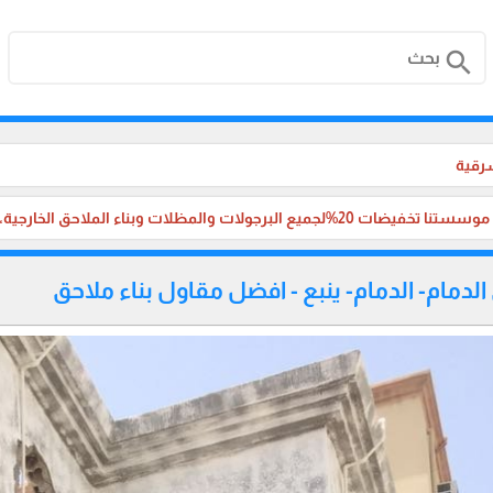
search
شرقية
لجميع البرجولات والمظلات وبناء الملاحق الخارجية، والترميم ،في جميع مناطق المملكة العربية السعودية.
لدمام- الدمام- ينبع - افضل مقاول بناء ملاحق