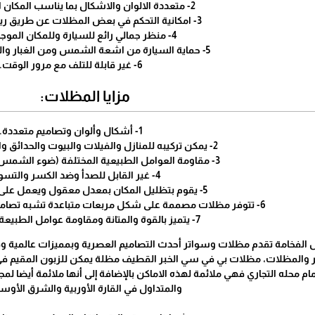
2- متعددة الالوان والاشكال بما يناسب المكان الموجدة فيه.
3- امكانية التحكم في بعض المظلات عن طريق ريموت كهربائي.
4- منظر جمالي رائع للسيارة وللمكان الموجودة فيه.
5- حماية السيارة من اشعة الشمس ومن الغبار والعواصف الرملية.
6- غير قابلة للتلف مع مرور الوقت.
مزايا المظلات:
1- أشكال وألوان وتصاميم متعددة.
2- يمكن تركيبه للمنازل والفيلات والبيوت والحدائق والعديد من الأماكن.
3- مقاومة العوامل الطبيعية المختلفة (ضوء الشمس والرياح والأمطار).
4- غير القابل للصدأ وضد الكسر والتسوس.
5- يقوم بتظليل المكان بمعدل معقول ويعمل على ترطيب المكان.
6- تتوفر مظلات مصممة على شكل مربعات متباعدة تشبه تصاميم المظلات الأوروبية الحديثة.
7- يتميز بالقوة والمتانة ومقاومة عوامل الطبيعة بمرور الوقت.
الفخامة تقدم مظلات وسواتر أحدث التصاميم العصرية وبمميزات عالمية و
والمظلات، مظلات بي في سي الخبر القطيف مظلة يمكن للزبون المقيم في ا
ام محله التجاري فهي ملائمة لهذه الاماكن بالإضافة إلى أنها ملائمة أيضا ل
والمتداول في القارة الأوربية والشرق الأوس