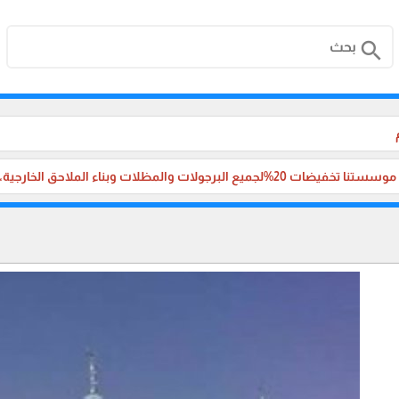
search
لجميع البرجولات والمظلات وبناء الملاحق الخارجية، والترميم ،في جميع مناطق المملكة العربية السعودية.