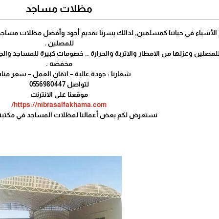
مظلات مساجد
 الأشياء في حياتنا كمسلمين, لذالك يسرنا تقديم أجود وأفضل مظلات مساجد م
للمصلين .
صلين وعزلها من الامطار والاتربة والحرارة .. خصومات كبيرة للمساجد وال
مخفضه .
شعارنا : جودة عالية – اتقان العمل – سعر من
لتواصل 0556980447
موقعنا على الانترنت
https://nibrasalfakhama.com/
نستعرض لكم بعض أعمالنا لمظلات المساجد في مكتبة ا