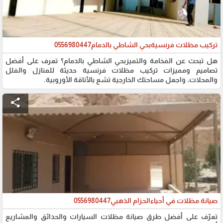
تركيب مظلات فرنسيةبحي الشاطي بالدمام0556980447
هل تبحث عن الفخامة والتميزبحي الشاطي بالدمام؟ تعرف على أفضل
تصاميم ومميزات تركيب مظلات فرنسية حديثة للمنازل والفلل
والمحلات، واجعل مساحتك الخارجية تشع بالأناقة الأوروبية.
share
صيانة مظلات في أحياءالحزام الذهبي0556980447
تعرّف على أفضل طرق صيانة مظلات السيارات والحدائق والمشاريع