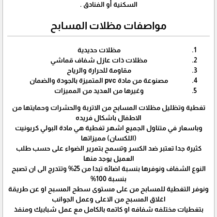
السكنية أو الفنادق .
مواصفات مظلات المسابح
مظلات حديدية
مظلات ذات عازل شفاف قماشي
مقاومة للحرارة والرياح
مصنوعة من مادة pvc المتميزة بالجودة والضمان
وغيرها من العديد من المميزات
تغطية وتظليل مظلات المسابح من الاتربة والحشرات وحمايتها من
الاطفال باشكال فريده
وباسعار في متناول الجميع اشهر تغطية هي مادة البولي كربونيت
(اللكسان) مميزاتها
كثيرة جدا تعتبر ضد الكسر وتسمح بتمرير الضواء على حسب طلب
العميل يوجد منها
النوع الشفاف ونوفرها بنسبة اضائه تبدا من 25% وتتدرج الى ان تصبح
بنسبة 100%
ونوفر التغطية للمسابح من على مستوى سطح المسبح او عن طريقة
اغلاق المسبح من الاعلى وعمل الجوانب
بتغطيات مختلفه شفافه او كاتمه بالكامل مع عمل شبابيك ومنفذ