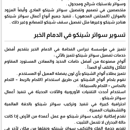
وسواتر بلاستيك شرائح ومجدول .
متخصصين في تصميم وتفصيل سواتر شينكو العادي وأيضاً المزود
بالعوازل (المجلفن المدهون) ، تنفيذ جميع أنواع أعمال سواتر شينكو
هناجر شينكو وغيرها مثل تفصيل سقف شينكو للمصانع وغير ذلك .
تسوير سواتر شينكو في الدمام الخبر
نتميز في مؤسسة نبراس الفخامة في الدمام الخبر بتقديم أفضل
خدمات تفصيل سواتر شينكو تتميز بالآتي :
ألواح مصنوعة من أفضل خامات الحديد والمعادن المستورد المقاوم
للتآكل والتلف أو الصدأ .
نتميز بطلاء ألواح الشينكو بأي لون يفضله العميل أو المستخدم .
نقوم بلحام ألواح الشينكو عن طريق استخدام (اللحام بالربط – اللحام
بالنحاس – اللحام بالسبيكة) .
استخدام أحدث التقنيات الأوروبية والآلات الحديثة في تنفيذ أعمال
سواتر شينكو .
احترافية كبيرة في تنفيذ وتركيب سواتر شينكو بالدقة العالمية
والتشطيبات المميزة .
نقدم إمكانية تركيب سواتر شينكو مع عمل أعمدة من الأرض إذا كانت
حالة الجدران لا تتحمل التثبيت .
تقديم خدمة الفك والتركيب سواتر شينكو ونقلها من مكان لآخر في