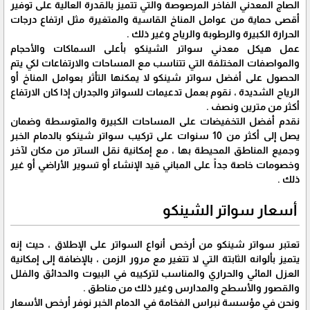
الصاج المعدني الفاخر المرصوصة والتي تتميز بالقدرة العالية على توفير
أقصى حماية من عوامل المناخ القاسية والمتغيرة مثل ارتفاع درجات
الحرارة الكبيرة والرطوبة والرياح وغير ذلك .
عمل هيكل معدني سواتر الشينكو بأعلى السماكات والأحجام
والمواصفات المختلفة التي تتناسب مع المساحات والارتفاعات لكي يتم
الحصول على أفضل سواتر شينكو لا يمكنها التأثر بعوامل المناخ أو
الرياح الشديدة ، نقوم بعمل تدعيمات للسواتر والجدران إذا كان الارتفاع
أكثر من مترين ونصف .
نقدم أفضل التخفيضات على المساحات الكبيرة والمتوسطة وضمان
يصل إلى أكثر من 10 سنوات على تركيب سواتر شينكو بالدمام الخبر
وجميع المناطق المحيطة بها ، مع إمكانية نقل الساتر من مكان لآخر
وخصومات خاصة جداً على المباني قيد الإنشاء أو تسوير الأراضي أو غير
ذلك .
أسعار سواتر الشينكو
تعتبر سواتر شينكو من أرخص أنواع السواتر على الإطلاق ، حيث إنه
يتميز بألوانه الثابتة التي لا تتغير مع مرور الزمن ، بالإضافة إلى إمكانية
العزل المائي والحراري والمناسب لتركيبه في البيوت والحدائق والفلل
والقصور والأسطح والمدارس وغير ذلك من مناطق .
ونحن في مؤسسة نبراس الفخامة في الدمام الخبر نوفر أرخص الأسعار