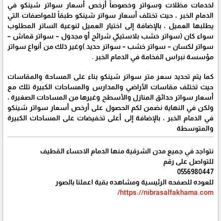
لخدمات مظلات وسواتر وخصوصاً أرخص أسعار سواتر شينكو في
الدمام الخبر ، حيث تختلف أسعار سواتر شينكو طبقاً للمواصفات التي
يطلبها العميل ، بالإضافة إلى اختيار العميل لنوعية الساتر المطلوب
سواء كان (سواتر خشب بلاستيكي شرائح أو مجدول – سواتر قماش –
سواتر لكسان – سواتر خشب – سواتر حديد )وغير ذلك من أنواع سواتر
مؤسسة نبراس الفخامة في الدمام الخبر .
كما يتم تحديد سعر متر سواتر شينكو بناء على المساحة والمقاسات
حيث تختلف مقاسات الأراضي والمدارس والمساحات الكبيرة تلك مع
أسعار سواتر حدائق المنازل والأسطح وغيرها من المساحات الصغيرة ،
ولكن في النهاية نضمن لكم الحصول على أرخص أسعار سواتر شينكو
في الدمام الخبر ، بالإضافة إلى أعلى تخفيضات على المساحات الكبيرة
والمتوسطة
نتواجد في جميع مدن الشرقية منها الدمام الاحساء القطيف
للتواصل على رقم
0556980447
للعوده للصفحه الرئيسية ومشاهده بقية اعملنا بالصور
https://nibrasalfakhama.com/