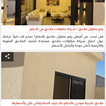
رقم مقاول ملاحق / شركة مقاولات ملاحق في الدمام
هل تبحث عن أفضل رقم مقاول ملاحق بالدمام؟ نقدم لك دليلًا شاملاً
حول اختيار شركة مقاولات ملاحق معتمدة لتنفيذ الملاحق العلوية
والأرضية بأعلى جودة وأفضل الأسعار.
share
ملاحق خارجية مودرن بالدمام:بناء غرف الساندوتش بانل وأسعارها