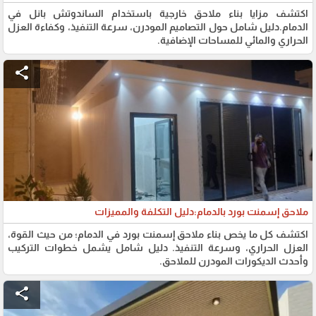
اكتشف مزايا بناء ملاحق خارجية باستخدام الساندوتش بانل في
الدمام.دليل شامل حول التصاميم المودرن، سرعة التنفيذ، وكفاءة العزل
الحراري والمائي للمساحات الإضافية.
share
ملاحق إسمنت بورد بالدمام:دليل التكلفة والمميزات
اكتشف كل ما يخص بناء ملاحق إسمنت بورد في الدمام؛ من حيث القوة،
العزل الحراري، وسرعة التنفيذ. دليل شامل يشمل خطوات التركيب
وأحدث الديكورات المودرن للملاحق.
share