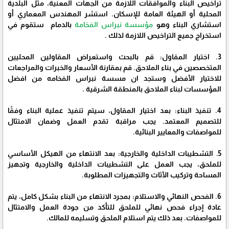
تراخيص البناء والموافقات اللازمة من الجهات المعنية، مثل البلدية
المحلية أو الهيئة العامة للإسكان. استشر المهندس المعماري أو
استشاري البناء وهو
مؤسسة نبراس الفخامة
بالدمام ستقوم في
استخراج جميع التراخيص اللازمة لذلك .
3. اختيار المقاول: قم بالبحث واستعراض المقاولين المحليين
المتخصصين في بناء الملاحق. قم بمقارنة الأسعار والخبرات والمراجعات
للاختيار الأفضل وستجد ان مسسة نبراس الفخامه من افضل
المؤسسات لبناء الملاحق بالمنطقة الشرقية .
4. تنفيذ البناء: بعد اختيار المقاول، سيتم تنفيذ عملية البناء وفقًا
للتصميم المعتمد. يجب مراقبة تقدم العمل وضمان الامتثال
للمواصفات والمعايير البنائية.
5. التشطيبات الداخلية والخارجية: بعد الانتهاء من الهيكل الأساسي
للملحق، يجب العمل على التشطيبات الداخلية والخارجية وتجهيز
المساحة وتركيب الأثاث والتجهيزات المطلوبة.
6. الفحص النهائي والاستلام: بمجرد الانتهاء من البناء بشكل كامل، يتم
عادة إجراء فحص نهائي للملحق للتأكد من جودة العمل والامتثال
للمواصفات. بعد ذلك يتم استلام الملحق وتسليمه للمالك.